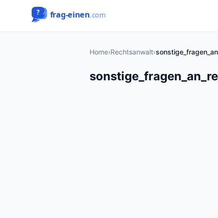
Home
›
Rechtsanwalt
›
sonstige_fragen_an
sonstige_fragen_an_r