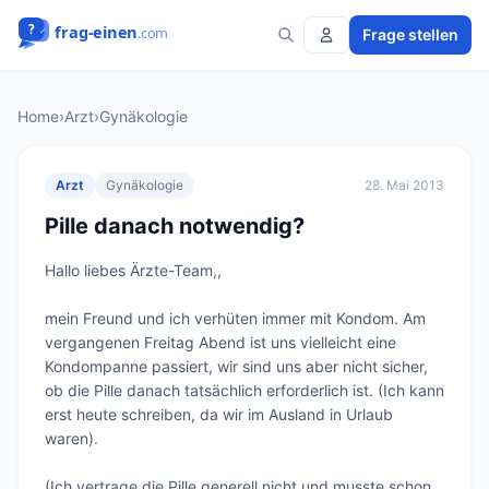
Frage stellen
Home
›
Arzt
›
Gynäkologie
Arzt
Gynäkologie
28. Mai 2013
Pille danach notwendig?
Hallo liebes Ärzte-Team,,

mein Freund und ich verhüten immer mit Kondom. Am 
vergangenen Freitag Abend ist uns vielleicht eine 
Kondompanne passiert, wir sind uns aber nicht sicher, 
ob die Pille danach tatsächlich erforderlich ist. (Ich kann 
erst heute schreiben, da wir im Ausland in Urlaub 
waren).

(Ich vertrage die Pille generell nicht und musste schon 