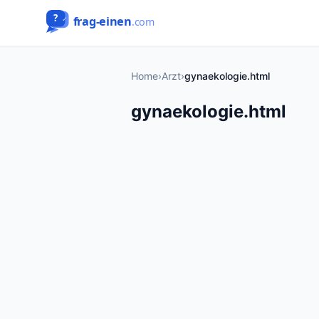
Home
›
Arzt
›
gynaekologie.html
gynaekologie.html