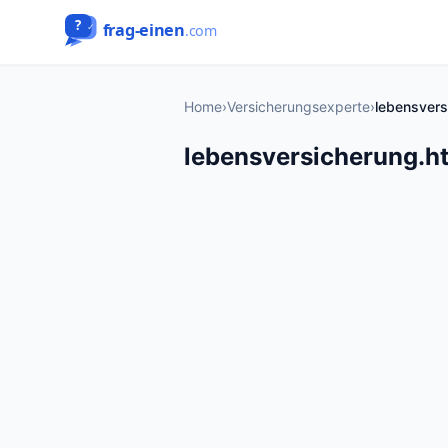
Home
›
Versicherungsexperte
›
lebensvers
lebensversicherung.h