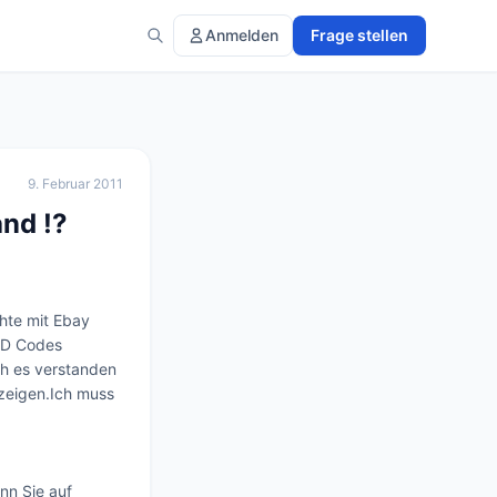
Anmelden
Frage stellen
9. Februar 2011
nd !?
hte mit Ebay 
CD Codes 
ch es verstanden 
zeigen.Ich muss 
n Sie auf 