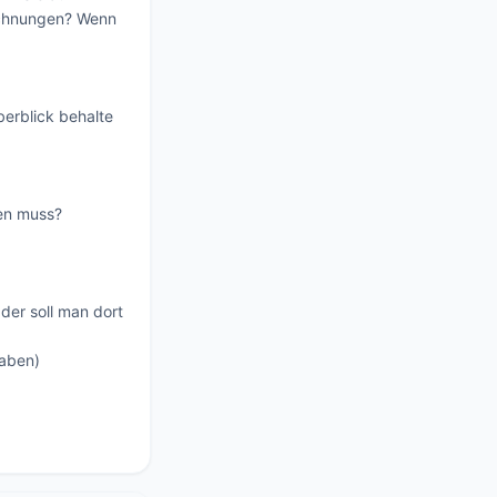
echnungen? Wenn 
rblick behalte 
en muss?
r soll man dort 
aben)
