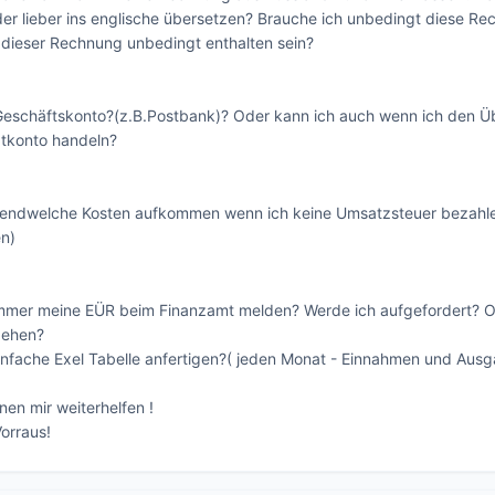
der lieber ins englische übersetzen? Brauche ich unbedingt diese R
 dieser Rechnung unbedingt enthalten sein?

Geschäftskonto?(z.B.Postbank)? Oder kann ich auch wenn ich den Übe
tkonto handeln?

gendwelche Kosten aufkommen wenn ich keine Umsatzsteuer bezahl
n)

mmer meine EÜR beim Finanzamt melden? Werde ich aufgefordert? Ode
ehen?

nfache Exel Tabelle anfertigen?( jeden Monat - Einnahmen und Ausg
nen mir weiterhelfen !

orraus!