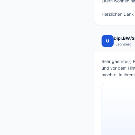
Eltern wohnen hal
Herzlichen Dank 
Dipl.BW/SB
U
· Leonberg
Sehr geehrte(r) 
und vor dem Hint
möchte: In Ihrem