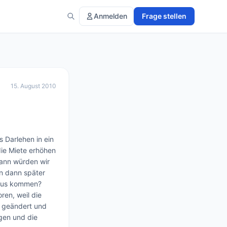
Anmelden
Frage stellen
15. August 2010
Darlehen in ein 
ie Miete erhöhen 
ann würden wir 
 dann später 
Plus kommen? 
en, weil die 
 geändert und 
gen und die 