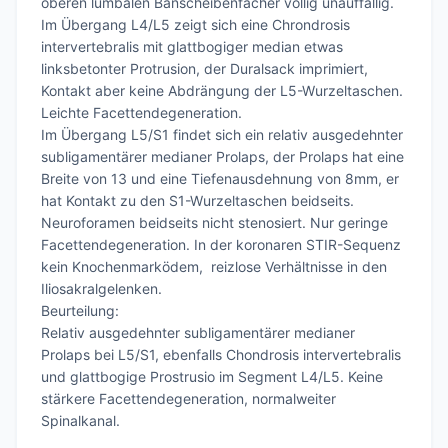
oberen lumbalen Banscheibenfächer völlig unauffällig.

Im Übergang L4/L5 zeigt sich eine Chrondrosis 
intervertebralis mit glattbogiger median etwas 
linksbetonter Protrusion, der Duralsack imprimiert, 
Kontakt aber keine Abdrängung der L5-Wurzeltaschen. 
Leichte Facettendegeneration. 

Im Übergang L5/S1 findet sich ein relativ ausgedehnter 
subligamentärer medianer Prolaps, der Prolaps hat eine 
Breite von 13 und eine Tiefenausdehnung von 8mm, er 
hat Kontakt zu den S1-Wurzeltaschen beidseits. 
Neuroforamen beidseits nicht stenosiert. Nur geringe 
Facettendegeneration. In der koronaren STIR-Sequenz 
kein Knochenmarködem,  reizlose Verhältnisse in den 
Iliosakralgelenken.

Beurteilung:

Relativ ausgedehnter subligamentärer medianer 
Prolaps bei L5/S1, ebenfalls Chondrosis intervertebralis 
und glattbogige Prostrusio im Segment L4/L5. Keine 
stärkere Facettendegeneration, normalweiter 
Spinalkanal.
