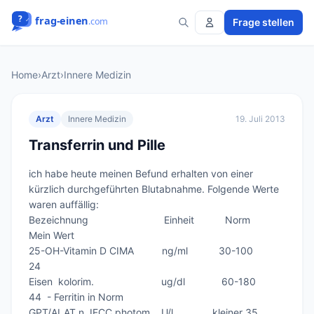
Frage stellen
Home
›
Arzt
›
Innere Medizin
Arzt
Innere Medizin
19. Juli 2013
Transferrin und Pille
ich habe heute meinen Befund erhalten von einer 
kürzlich durchgeführten Blutabnahme. Folgende Werte 
waren auffällig:

Bezeichnung                           Einheit           Norm         
Mein Wert    

25-OH-Vitamin D CIMA          ng/ml           30-100            
24

Eisen  kolorim.                        ug/dl             60-180           
44  - Ferritin in Norm

GPT/ALAT n. IFCC photom.   U/l              kleiner 35         