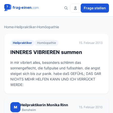
Frage stellen
Home
›
Heilpraktiker
›
Homöopathie
Heilpraktiker
Homöopathie
15. Februar 2013
INNERES VIBRIEREN summen
in mir vibriert alles, besonders schlimm das 
sonnengeflecht, die fußpulse und fußsohlen. die angst 
steiget sich bis zur panik. habe daS GEFÜHL; DAS GAR 
NICHTS MEHR HELFEN KANN UND ICH VERRÜCKT 
WERDE:
Heilpraktikerin Monika Rinn
M
15. Februar 2010
· Bensheim