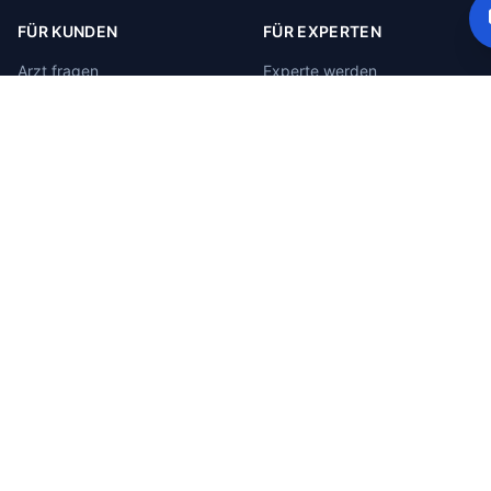
FÜR KUNDEN
FÜR EXPERTEN
Arzt fragen
Experte werden
Rechtsanwalt fragen
Kontakt
Steuerberater fragen
Premium – 39 €/Mo.
Preise
FAQ
RECHTLICHES
Impressum
Datenschutz
AGB Kunden
Widerrufsbelehrung
Cookies