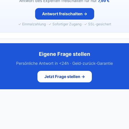
Antwort des Experten freischalten für nur
7,99 €
Antwort freischalten →
✓ Einmalzahlung · ✓ Sofortiger Zugang · ✓ SSL-gesichert
Eigene Frage stellen
Persönliche Antwort in <24h · Geld-zurück-Garantie
Jetzt Frage stellen →