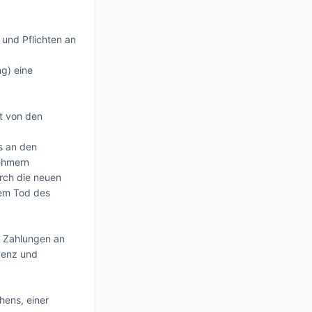
und Pflichten an 
) eine 
t von den 
 an den 
ehmern 
ch die neuen 
em Tod des 
e Zahlungen an 
venz und 
ens, einer 