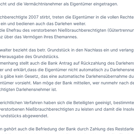
ht und die Vermächtnisnehmer als Eigentümer eingetragen.

hberechtigte 2007 stirbt, treten die Eigentümer in die vollen Rechte 
in und bedienen auch das Darlehen weiter.

ie Ehefrau des verstorbenen Nießbrauchberechtigten (Gütertrennung
nz über das Vermögen ihres Ehemannes.

walter bezieht das betr. Grundstück in den Nachlass ein und verlang
 Herausgabe des Grundstücks.

menhang stellt auch die Bank Antrag auf Rückzahlung des Darlehens
er und erklärt,dass die Eigentümer nicht automatisch zu Darlehensn
Es gäbe kein Gesetz, das eine automatische Darlehensübernahme dur
ntümer vorsieht. Man möge der Bank mitteilen, wer nunmehr nach d
tigten Darlehensnehmer ist.

erichtlichen Verfahren haben sich die Beteiligten geeinigt, bestimmt
verstorbenen Nießbrauchberechtigten zu leisten und damit die Insol
undstücks abgewendet.

 gehört auch die Befriedung der Bank durch Zahlung des Restdarleh