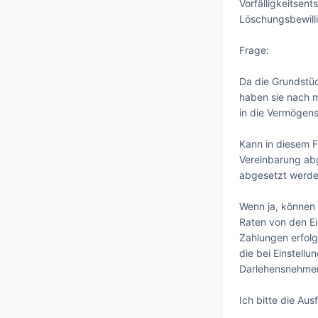
Vorfälligkeitsen
Löschungsbewilli
Frage:

Da die Grundstüc
haben sie nach m
in die Vermögen
Kann in diesem F
Vereinbarung ab
abgesetzt werden
Wenn ja, können 
Raten von den E
Zahlungen erfol
die bei Einstell
Darlehensnehmer
Ich bitte die Aus