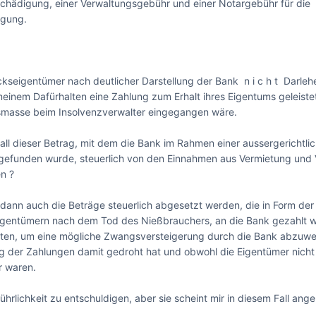
tschädigung, einer Verwaltungsgebühr und einer Notargebühr für die 
gung.

kseigentümer nach deutlicher Darstellung der Bank  n i c h t  Darleh
einem Dafürhalten eine Zahlung zum Erhalt ihres Eigentums geleistet
smasse beim Insolvenzverwalter eingegangen wäre.

all dieser Betrag, mit dem die Bank im Rahmen einer aussergerichtlic
gefunden wurde, steuerlich von den Einnahmen aus Vermietung und 
 ?

dann auch die Beträge steuerlich abgesetzt werden, die in Form der 
igentümern nach dem Tod des Nießbrauchers, an die Bank gezahlt w
gten, um eine mögliche Zwangsversteigerung durch die Bank abzuwe
ung der Zahlungen damit gedroht hat und obwohl die Eigentümer nicht 
 waren.

führlichkeit zu entschuldigen, aber sie scheint mir in diesem Fall ange