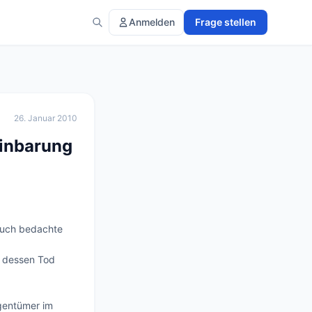
Anmelden
Frage stellen
26. Januar 2010
einbarung
auch bedachte 
 dessen Tod 
gentümer im 