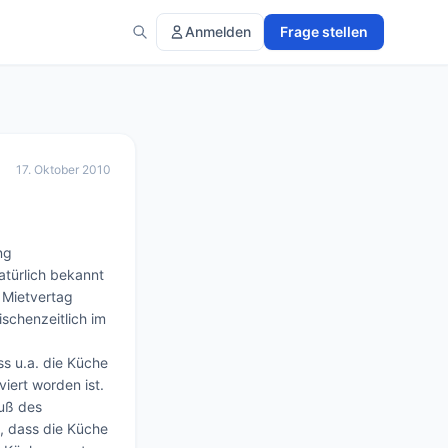
Anmelden
Frage stellen
17. Oktober 2010
g 
türlich bekannt 
Mietvertag 
chenzeitlich im 
s u.a. die Küche 
ert worden ist. 
uß des 
t, dass die Küche 