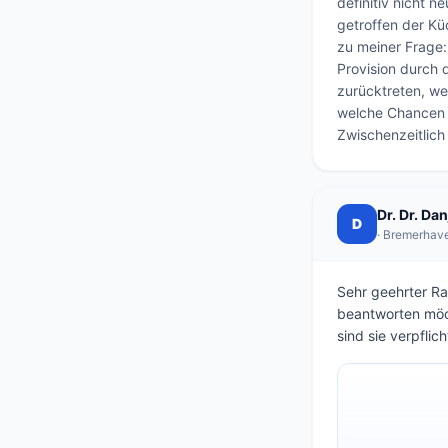
definitiv nicht n
getroffen der Kü
zu meiner Frage: 
Provision durch 
zurücktreten, wei
welche Chancen h
Zwischenzeitlich
Dr. Dr. Da
D
· Bremerhav
Sehr geehrter Rat
beantworten möch
sind sie verpflic