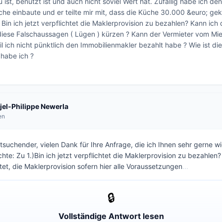
eu ist, benutzt ist und auch nicht soviel Wert hat. Zufällig habe ich d
che einbaute und er teilte mir mit, dass die Küche 30.000 &euro; gek
Bin ich jetzt verpflichtet die Maklerprovision zu bezahlen? Kann ich 
diese Falschaussagen ( Lügen ) kürzen ? Kann der Vermieter vom Mie
l ich nicht pünktlich den Immobilienmakler bezahlt habe ? Wie ist die
abe ich ?

njel-Philippe Newerla
en
suchender, vielen Dank für Ihre Anfrage, die ich Ihnen sehr gerne wi
te: Zu 1.)Bin ich jetzt verpflichtet die Maklerprovision zu bezahlen?
htet, die Maklerprovision sofern hier alle Voraussetzungen
...
🔒
Vollständige Antwort lesen