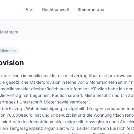
Arzt
Rechtsanwalt
Steuerberater
Mietrecht
Mietrecht
ovision
h über einen immobilienmakler ein mietvertrag über eine privatwohnun
ie gesetzliche Maklerprovision in Höhe von 2 Monatsmieten ist mir na
obilienmakler diesbezüglich auch informiert. Kürzlich habe ich den 
ietvertrag hat begonnen, Kaution sowie 1. Miete bezahlt und bin zwis
rtrages ( Unterschrift Mieter sowie Vermieter )

 bei Einzug ( Wohnbesichtigung ) mitgeteilt, (Zeugen vorhanden )das
von 70.000&euro; hat und unbenutzt ist und die Wohnung frisch renovi
 mir durch den Immobilienmakler mitgeteilt, dass gleich nach Abschl
 ein Tiefgaragenplatz organisiert wird. Leider stellte ich kürzlich fes