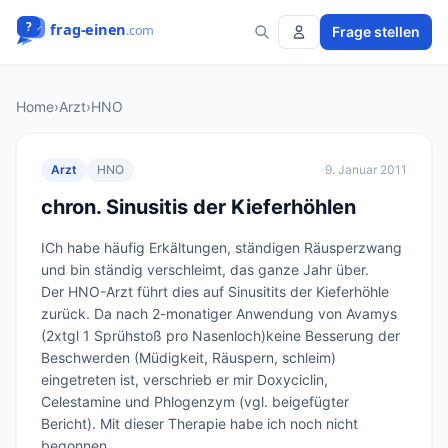
Frage stellen
Home
›
Arzt
›
HNO
Arzt
HNO
9. Januar 2011
chron. Sinusitis der Kieferhöhlen
ICh habe häufig Erkältungen, ständigen Räusperzwang 
und bin ständig verschleimt, das ganze Jahr über.

Der HNO-Arzt führt dies auf Sinusitits der Kieferhöhle 
zurück. Da nach 2-monatiger Anwendung von Avamys 
(2xtgl 1 Sprühstoß pro Nasenloch)keine Besserung der 
Beschwerden (Müdigkeit, Räuspern, schleim) 
eingetreten ist, verschrieb er mir Doxyciclin, 
Celestamine und Phlogenzym (vgl. beigefügter 
Bericht). Mit dieser Therapie habe ich noch nicht 
begonnen.
