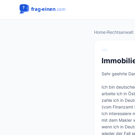
Home
›
Rechtsanwalt
Immobili
Sehr geehrte Da
Ich bin deutsche
arbeite ich in Ös
zahle ich in Deu
(vom Finanzamt be
Ich interessiere
mit dem Makler w
wenn ich in Deuts
wieder der Fall s