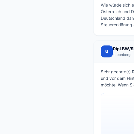
Wie würde sich e
Österreich und De
Deutschland dami
Steuererklärung
Dipl.BW/SB
U
· Leonberg
Sehr geehrte(r) 
und vor dem Hint
möchte: Wenn Sie 