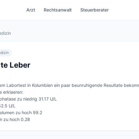
Arzt
Rechtsanwalt
Steuerberater
edizin
dizin
te Leber
nem Labortest in Kolumbien ein paar beunruhigende Resultate bekom
e erklaeren:

phatase zu niedrig 31.17 U/L

2.5 U/L

olumen zu hoch 99.2

rin zu hoch 0.28