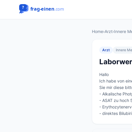
Home
›
Arzt
›
Innere M
Arzt
Innere Me
Laborwer
Hallo

Ich habe von ei
Sie mir diese bitt
- Alkalische Phot
- ASAT zu hoch 5
- Erythozytenerv
- direktes Bilubi