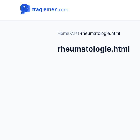
Home
›
Arzt
›
rheumatologie.html
rheumatologie.html