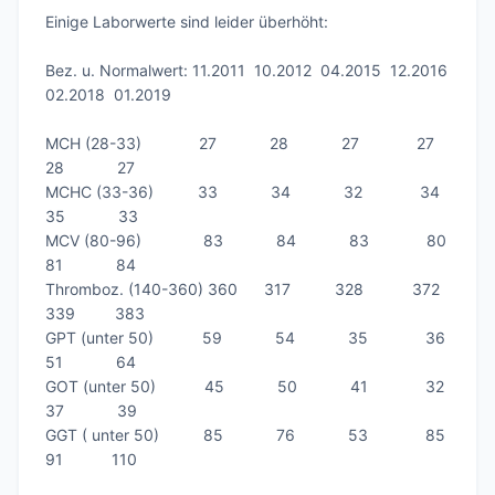
Einige Laborwerte sind leider überhöht:

Bez. u. Normalwert: 11.2011  10.2012  04.2015  12.2016  
02.2018  01.2019

MCH (28-33)             27            28            27             27            
28            27

MCHC (33-36)          33            34            32             34            
35            33

MCV (80-96)              83            84            83             80            
81            84

Thromboz. (140-360) 360      317          328           372          
339         383

GPT (unter 50)           59            54            35             36            
51            64

GOT (unter 50)           45            50            41             32            
37            39

GGT ( unter 50)          85            76            53             85            
91           110
