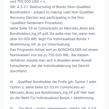
und 750,000 USD + x 

Gilt: 4.3.3.1. Restructuring of Bonds (Non-Qualified 
Bondholders – subject to making valid Non-Qualified 
Recovery Election and participating in the Non

-Qualified Settlement Procedure),

siehe Seite 33 im Comunicado ao Mercado_Aviso aos 
Bondholders_ing_VF.pdf. Da sollte man hin, wenn man 
über 50.000 BRL liegt! Für Individualized Bonds + 
Abstimmung mit Ja zur Umschuldung.

Das Programm richtet sich an BONDHOLDER mit einem 
Nominalwert von bis zu 750.000 BRL. Bei diesem 
Verfahren müsste man sich in Brasilien einen Anwalt 
konsultieren, der die Individualisierung bei Gericht 
durchführt.

III.	Qualified Bondholder die Profis gilt: Option 1 oder 
Option 2, siehe Seite 32–33 im Comunicado ao 
Mercado_Aviso aos Bondholders_ing_VF.pdf Hier hast 
du die Wahl! Für Individualized Bonds + Abstimmung

IV.	 Der Rest – nichts unternehmen. Hierfür gilt: 4.3.6. 