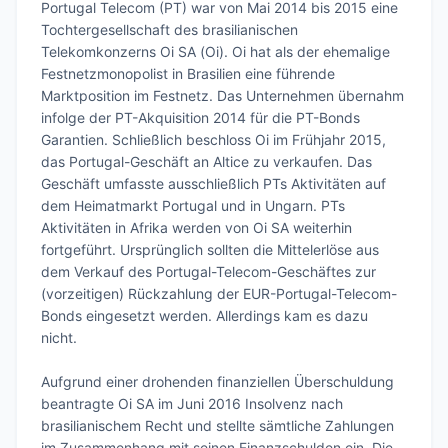
Portugal Telecom (PT) war von Mai 2014 bis 2015 eine 
Tochtergesellschaft des brasilianischen 
Telekomkonzerns Oi SA (Oi). Oi hat als der ehemalige 
Festnetzmonopolist in Brasilien eine führende 
Marktposition im Festnetz. Das Unternehmen übernahm 
infolge der PT-Akquisition 2014 für die PT-Bonds 
Garantien. Schließlich beschloss Oi im Frühjahr 2015, 
das Portugal-Geschäft an Altice zu verkaufen. Das 
Geschäft umfasste ausschließlich PTs Aktivitäten auf 
dem Heimatmarkt Portugal und in Ungarn. PTs 
Aktivitäten in Afrika werden von Oi SA weiterhin 
fortgeführt. Ursprünglich sollten die Mittelerlöse aus 
dem Verkauf des Portugal-Telecom-Geschäftes zur 
(vorzeitigen) Rückzahlung der EUR-Portugal-Telecom-
Bonds eingesetzt werden. Allerdings kam es dazu 
nicht.

Aufgrund einer drohenden finanziellen Überschuldung 
beantragte Oi SA im Juni 2016 Insolvenz nach 
brasilianischem Recht und stellte sämtliche Zahlungen 
im Zusammenhang mit seinen Finanzschulden ein. Die 