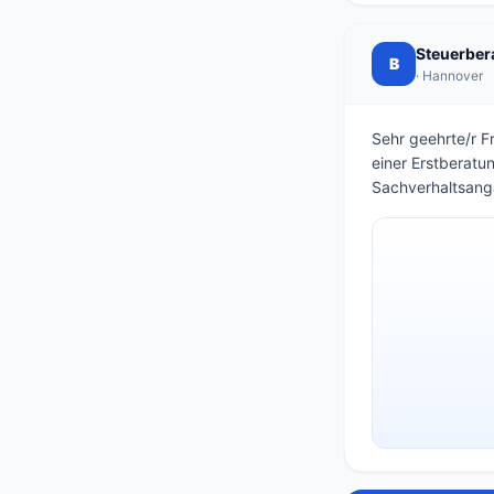
Steuerber
B
· Hannover
Sehr geehrte/r F
einer Erstberatu
Sachverhaltsang