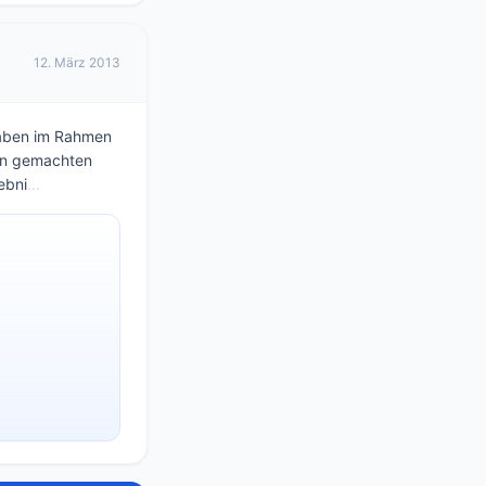
12. März 2013
ngaben im Rahmen
nen gemachten
ebni
...