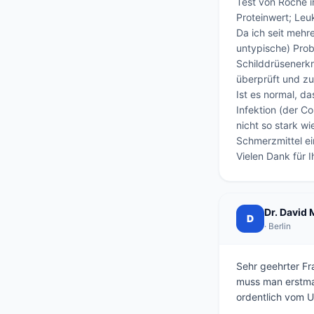
Test von Roche in
Proteinwert; Leuk
Da ich seit mehr
untypische) Prob
Schilddrüsenerkr
überprüft und zu
Ist es normal, d
Infektion (der Co
nicht so stark w
Schmerzmittel ei
Vielen Dank für I
Dr. David
D
· Berlin
Sehr geehrter Fr
muss man erstma
ordentlich vom Ur