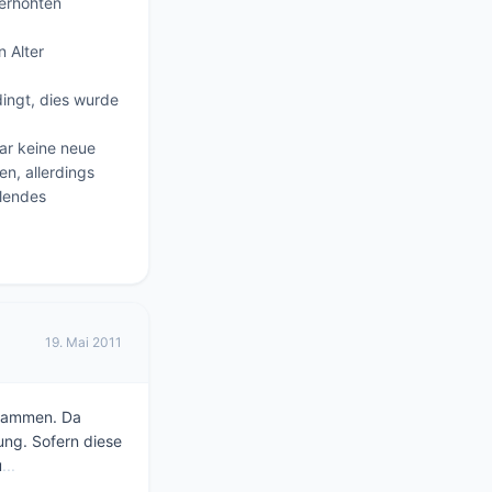
erhöhten 
Alter 
ngt, dies wurde 
ar keine neue 
n, allerdings 
lendes 
19. Mai 2011
usammen. Da
ng. Sofern diese
u
...