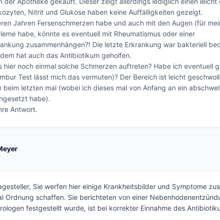
 der Apotheke gekauft. Dieser zeigt allerdings lediglich einen leicht 
ozyten, Nitrit und Glukose haben keine Auffälligkeiten gezeigt. 

eren Jahren Fersenschmerzen habe und auch mit den Augen (für mein 
leme habe, könnte es eventuell mit Rheumatismus oder einer 
ankung zusammenhängen?! Die letzte Erkrankung war bakteriell bedi
dem hat auch das Antibiotikum geholfen. 

as hier noch einmal solche Schmerzen auftreten? Habe ich eventuell g
mbur Test lässt mich das vermuten)? Der Bereich ist leicht geschwolle
ie beim letzten mal (wobei ich dieses mal von Anfang an ein abschwel
ngesetzt habe). 

hre Antwort. 
 Meyer
agesteller, Sie werfen hier einige Krankheitsbilder und Symptome z
l Ordnung schaffen. Sie berichteten von einer Nebenhodenentzündu
ologen festgestellt wurde, ist bei korrekter Einnahme des Antibiotik