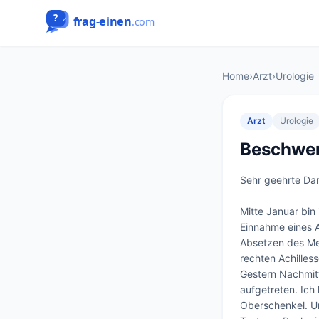
Home
›
Arzt
›
Urologie
Arzt
Urologie
Beschwe
Sehr geehrte Da
Mitte Januar bin
Einnahme eines A
Absetzen des Me
rechten Achilles
Gestern Nachmit
aufgetreten. Ich
Oberschenkel. Um