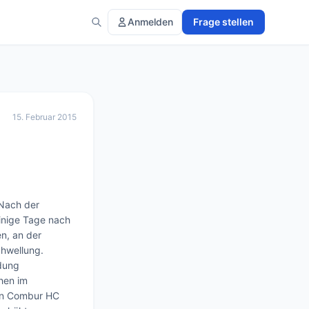
Anmelden
Frage stellen
15. Februar 2015
Nach der 
inige Tage nach 
, an der 
hwellung. 

ung 
hen im 
den Combur HC 