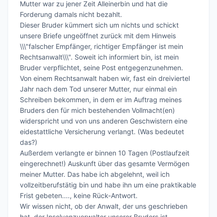
Mutter war zu jener Zeit Alleinerbin und hat die 
Forderung damals nicht bezahlt.

Dieser Bruder kümmert sich um nichts und schickt 
unsere Briefe ungeöffnet zurück mit dem Hinweis 
\\\"falscher Empfänger, richtiger Empfänger ist mein 
Rechtsanwalt\\\". Soweit ich informiert bin, ist mein 
Bruder verpflichtet, seine Post entgegenzunehmen.

Von einem Rechtsanwalt haben wir, fast ein dreiviertel 
Jahr nach dem Tod unserer Mutter, nur einmal ein 
Schreiben bekommen, in dem er im Auftrag meines 
Bruders den für mich bestehenden Vollmacht(en) 
widerspricht und von uns anderen Geschwistern eine 
eidestattliche Versicherung verlangt. (Was bedeutet 
das?)

Außerdem verlangte er binnen 10 Tagen (Postlaufzeit 
eingerechnet!) Auskunft über das gesamte Vermögen 
meiner Mutter. Das habe ich abgelehnt, weil ich 
vollzeitberufstätig bin und habe ihn um eine praktikable 
Frist gebeten...., keine Rück-Antwort.

Wir wissen nicht, ob der Anwalt, der uns geschrieben 
hat, der Insolvenzverwalter unserer Bruders ist.
