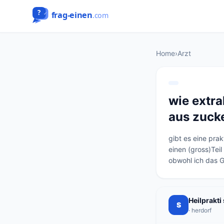
Home
›
Arzt
wie extra
aus zuck
gibt es eine prak
einen (gross)Teil
obwohl ich das Ge
Heilprakti
S
· herdorf