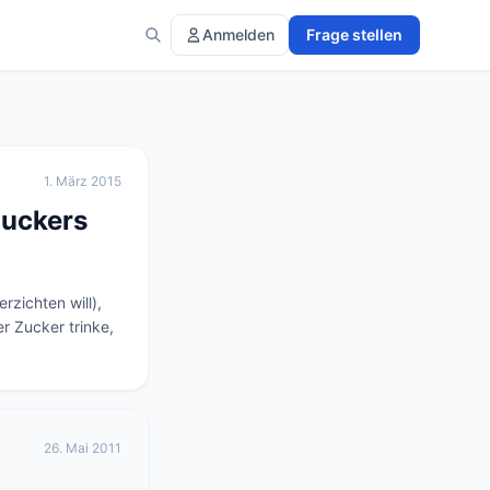
Anmelden
Frage stellen
1. März 2015
Zuckers
zichten will), 
 Zucker trinke, 
26. Mai 2011