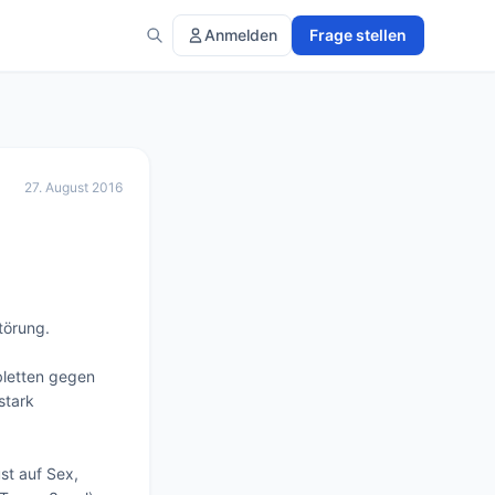
Anmelden
Frage stellen
27. August 2016
örung. 

letten gegen 
tark 
t auf Sex, 