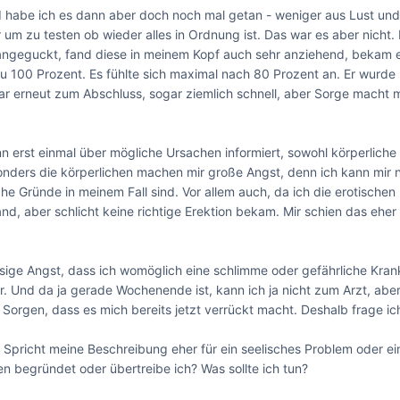
habe ich es dann aber doch noch mal getan - weniger aus Lust und 
um zu testen ob wieder alles in Ordnung ist. Das war es aber nicht. 
 angeguckt, fand diese in meinem Kopf auch sehr anziehend, bekam ei
zu 100 Prozent. Es fühlte sich maximal nach 80 Prozent an. Er wurde 
ar erneut zum Abschluss, sogar ziemlich schnell, aber Sorge macht mi
n erst einmal über mögliche Ursachen informiert, sowohl körperliche 
nders die körperlichen machen mir große Angst, denn ich kann mir nic
e Gründe in meinem Fall sind. Vor allem auch, da ich die erotischen F
d, aber schlicht keine richtige Erektion bekam. Mir schien das eher 
iesige Angst, dass ich womöglich eine schlimme oder gefährliche Krank
. Und da ja gerade Wochenende ist, kann ich ja nicht zum Arzt, aber
Sorgen, dass es mich bereits jetzt verrückt macht. Deshalb frage ich
Spricht meine Beschreibung eher für ein seelisches Problem oder ein
n begründet oder übertreibe ich? Was sollte ich tun?