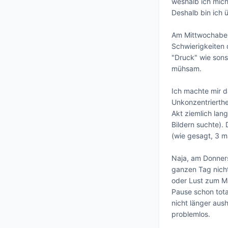
weshalb ich mich
Deshalb bin ich 
Am Mittwochabend
Schwierigkeiten 
"Druck" wie sons
mühsam. 

Ich machte mir d
Unkonzentrierthe
Akt ziemlich lan
Bildern suchte). 
(wie gesagt, 3 ma
Naja, am Donners
ganzen Tag nicht.
oder Lust zum Ma
Pause schon tota
nicht länger aush
problemlos. 
