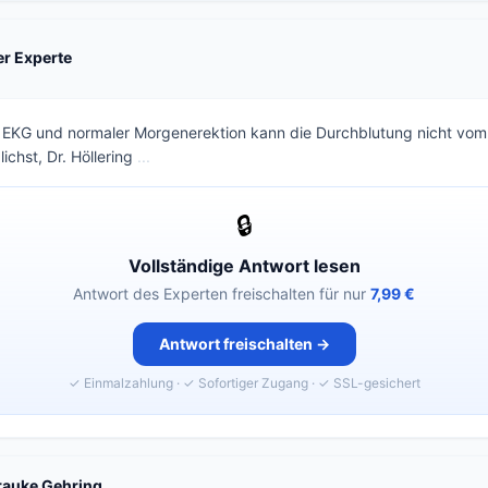
ter Experte
 EKG und normaler Morgenerektion kann die Durchblutung nicht vom
lichst, Dr. Höllering
...
🔒
Vollständige Antwort lesen
Antwort des Experten freischalten für nur
7,99 €
Antwort freischalten →
✓ Einmalzahlung · ✓ Sofortiger Zugang · ✓ SSL-gesichert
Frauke Gehring