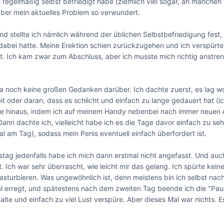
 regelmäßig selbst befriedigt habe (ziemlich viel sogar, an manchen 
über mein aktuelles Problem so verwundert.

 stellte ich nämlich während der üblichen Selbstbefriedigung fest, 
dabei hatte. Meine Erektion schien zurückzugehen und ich verspürte 
t. Ich kam zwar zum Abschluss, aber ich musste mich richtig anstren
a noch keine großen Gedanken darüber. Ich dachte zuerst, es lag w
it oder daran, dass es schlicht und einfach zu lange gedauert hat (ic
ge hinaus, indem ich auf meinem Handy nebenbei nach immer neuen e
Dann dachte ich, vielleicht habe ich es die Tage davor einfach zu seh
l am Tag), sodass mein Penis eventuell einfach überfordert ist. 

tag jedenfalls habe ich mich dann erstmal nicht angefasst. Und auch
 Ich war sehr überrascht, wie leicht mir das gelang. Ich spürte keiner
sturbieren. Was ungewöhnlich ist, denn meistens bin ich selbst nach
l erregt, und spätestens nach dem zweiten Tag beende ich die "Pause
alte und einfach zu viel Lust verspüre. Aber dieses Mal war nichts. Es