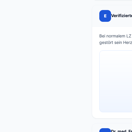
Verifizier
E
Bei normalem LZ
gestört sein Herz
Dr. med. 