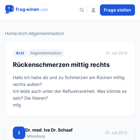
Frage stellen
Home
›
Arzt
›
Allgemeinmedizin
Arzt
Allgemeinmedizin
21. Juli 2016
Rückenschmerzen mittig rechts
Hallo ich habe ab und zu Schmerzen am Rücken mittig 
rechts außen?

Ich leide auch unter der Refluxkrankheit. Was könnte es 
sein? Die Nieren?

mfg
Dr. med. Ive Dr. Schaaf
I
31. Juli 2012
· Moosburg