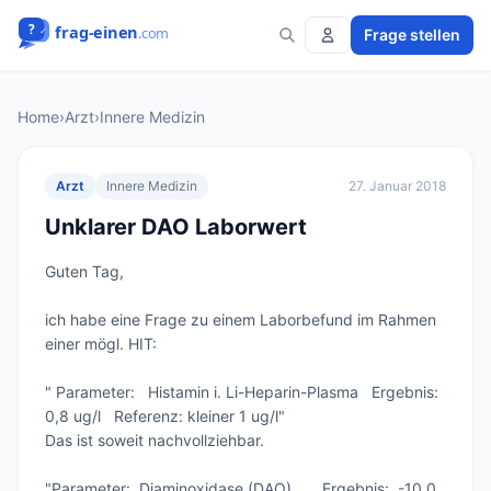
Frage stellen
Home
›
Arzt
›
Innere Medizin
Arzt
Innere Medizin
27. Januar 2018
Unklarer DAO Laborwert
Guten Tag,

ich habe eine Frage zu einem Laborbefund im Rahmen 
einer mögl. HIT:

" Parameter:   Histamin i. Li-Heparin-Plasma   Ergebnis: 
0,8 ug/l   Referenz: kleiner 1 ug/l"

Das ist soweit nachvollziehbar.

"Parameter:  Diaminoxidase (DAO)       Ergebnis:  -10,0 