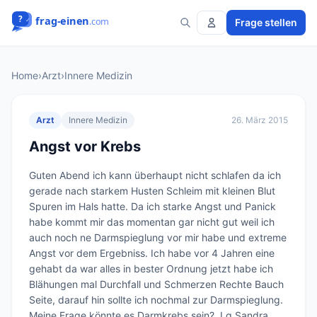
Frage stellen
Home
›
Arzt
›
Innere Medizin
Arzt
Innere Medizin
26. März 2015
Angst vor Krebs
Guten Abend ich kann überhaupt nicht schlafen da ich 
gerade nach starkem Husten Schleim mit kleinen Blut 
Spuren im Hals hatte. Da ich starke Angst und Panick 
habe kommt mir das momentan gar nicht gut weil ich 
auch noch ne Darmspieglung vor mir habe und extreme 
Angst vor dem Ergebniss. Ich habe vor 4 Jahren eine 
gehabt da war alles in bester Ordnung jetzt habe ich 
Blähungen mal Durchfall und Schmerzen Rechte Bauch 
Seite, darauf hin sollte ich nochmal zur Darmspieglung. 
Meine Frage könnte es Darmkrebs sein?  Lg Sandra