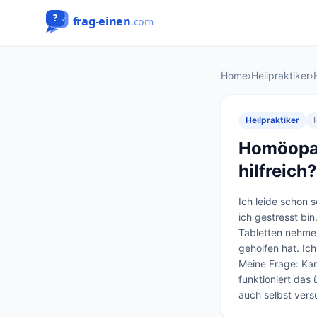
Home
›
Heilpraktiker
›
Heilpraktiker
Homöopat
hilfreich?
Ich leide schon
ich gestresst bin
Tabletten nehmen
geholfen hat. Ich
Meine Frage: Kan
funktioniert das
auch selbst versu