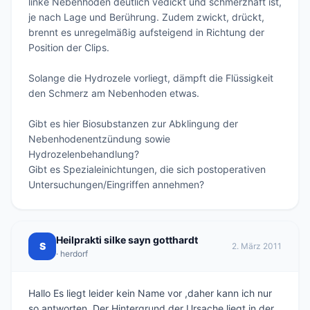
linke Nebenhoden deutlich vedickt und schmerzhaft ist, 
je nach Lage und Berührung. Zudem zwickt, drückt, 
brennt es unregelmäßig aufsteigend in Richtung der 
Position der Clips.

Solange die Hydrozele vorliegt, dämpft die Flüssigkeit 
den Schmerz am Nebenhoden etwas.

Gibt es hier Biosubstanzen zur Abklingung der 
Nebenhodenentzündung sowie 
Hydrozelenbehandlung?

Gibt es Spezialeinichtungen, die sich postoperativen 
Untersuchungen/Eingriffen annehmen?
Heilprakti silke sayn gotthardt
S
2. März 2011
· herdorf
Hallo Es liegt leider kein Name vor ,daher kann ich nur
so antworten. Der Hintergrund der Ursache liegt in der