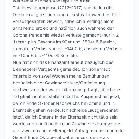
Werbemaßnahmen-Konzept und einer 
Totalgewinnprognose (2012-2017) konnte ich die 
Deklarierung als Liebhaberei erstmal abwenden. Den 
vorausgesagten Gewinn, habe ich allerdings nicht 
annähernd erzielt und natürlich auch während der 
Corona-Pandemie wieder Verluste gemacht (nur in 2 
Jahren plus Gewinne im 90er und 350er € Bereich, 
einmal ein Verlust von ca. -1400 €, ansonsten Verluste 
im -10er € bis -110er € Bereich). 

Nun hat sich das Finanzamt erneut bezüglich des 
Liebhaberei-Verdachts gemeldet. Ich soll erneut 
innerhalb von zwei Wochen meine Bemühungen 
bezüglich einer Gewinnerzielung/Optimierung 
nachweisen oder wurde alternativ gefragt, ob ich die 
Tätigkeit nicht einstellen möchte. Ausgerechnet jetzt, 
da ich Ende Oktober Nachwuchs bekomme und in 
Elternzeit gehen werde. Ich schreibe „ausgerechnet 
jetzt“, da ich Erstens in der Elternzeit nicht tätig sein 
werde und damit auch keine Gewinne erzielen werde 
und Zweitens beim Elterngeld-Antrag, den ich nach der 
Geburt Ende Oktober abgeben muss, gerne als 