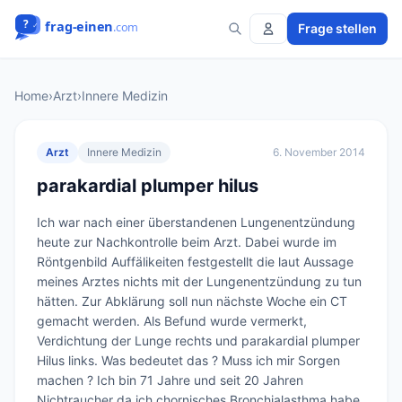
Frage stellen
Home
›
Arzt
›
Innere Medizin
Arzt
Innere Medizin
6. November 2014
parakardial plumper hilus
Ich war nach einer überstandenen Lungenentzündung 
heute zur Nachkontrolle beim Arzt. Dabei wurde im 
Röntgenbild Auffälikeiten festgestellt die laut Aussage 
meines Arztes nichts mit der Lungenentzündung zu tun 
hätten. Zur Abklärung soll nun nächste Woche ein CT 
gemacht werden. Als Befund wurde vermerkt, 
Verdichtung der Lunge rechts und parakardial plumper 
Hilus links. Was bedeutet das ? Muss ich mir Sorgen 
machen ? Ich bin 71 Jahre und seit 20 Jahren 
Nichtraucher da ich chornisches Bronchialasthma habe.