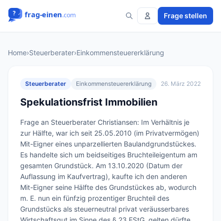
Frage stellen
Home
›
Steuerberater
›
Einkommensteuererklärung
Steuerberater
Einkommensteuererklärung
26. März 2022
Spekulationsfrist Immobilien
Frage an Steuerberater Christiansen: Im Verhältnis je 
zur Hälfte, war ich seit 25.05.2010 (im Privatvermögen) 
Mit-Eigner eines unparzellierten Baulandgrundstückes. 
Es handelte sich um beidseitiges Bruchteileigentum am 
gesamten Grundstück. Am 13.10.2020 (Datum der 
Auflassung im Kaufvertrag), kaufte ich den anderen 
Mit-Eigner seine Hälfte des Grundstückes ab, wodurch 
m. E. nun ein fünfzig prozentiger Bruchteil des 
Grundstücks als steuerneutral privat veräusserbares 
Wirtschaftsgut im Sinne des § 23 EStG. gelten dürfte 