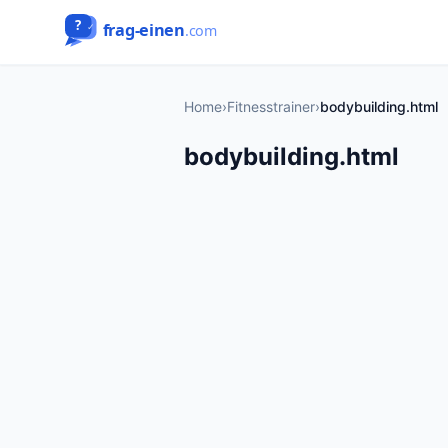
Home
›
Fitnesstrainer
›
bodybuilding.html
bodybuilding.html