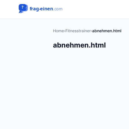
Home
›
Fitnesstrainer
›
abnehmen.html
abnehmen.html