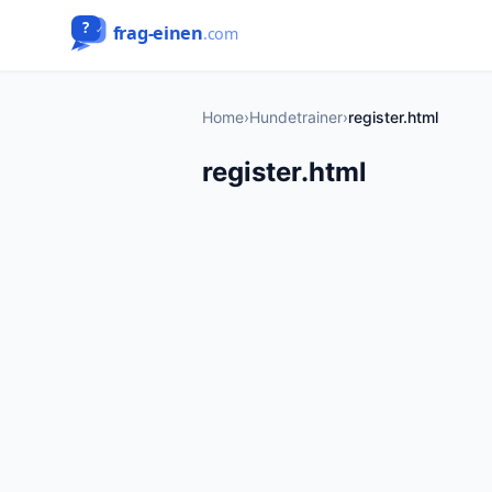
Home
›
Hundetrainer
›
register.html
register.html