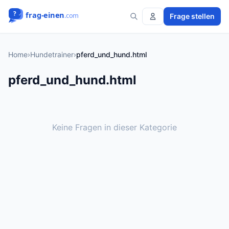
Frage stellen
Home
›
Hundetrainer
›
pferd_und_hund.html
pferd_und_hund.html
Keine Fragen in dieser Kategorie