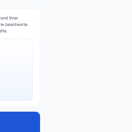
rund Ihrer
ne beantworte.
afte
...