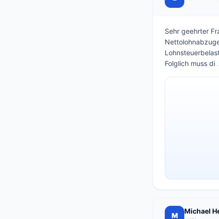
Sehr geehrter Fr
Nettolohnabzuges
Lohnsteuerbelas
Folglich muss di
..
Michael H
M